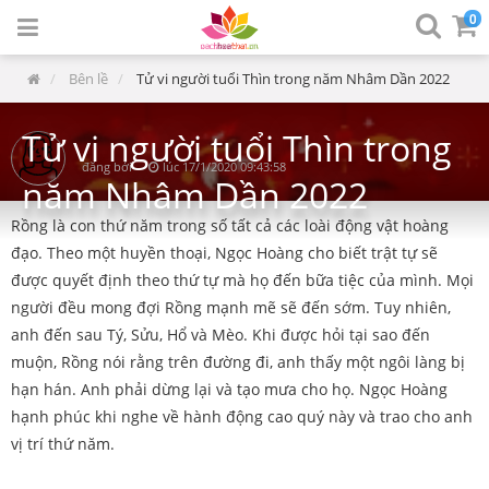
0
Bên lề
Tử vi người tuổi Thìn trong năm Nhâm Dần 2022
Tử vi người tuổi Thìn trong
đăng bởi
lúc
17/1/2020 09:43:58
năm Nhâm Dần 2022
Rồng là con thứ năm trong số tất cả các loài động vật hoàng
đạo. Theo một huyền thoại, Ngọc Hoàng cho biết trật tự sẽ
được quyết định theo thứ tự mà họ đến bữa tiệc của mình. Mọi
người đều mong đợi Rồng mạnh mẽ sẽ đến sớm. Tuy nhiên,
anh đến sau Tý, Sửu, Hổ và Mèo. Khi được hỏi tại sao đến
muộn, Rồng nói rằng trên đường đi, anh thấy một ngôi làng bị
hạn hán. Anh phải dừng lại và tạo mưa cho họ. Ngọc Hoàng
hạnh phúc khi nghe về hành động cao quý này và trao cho anh
vị trí thứ năm.