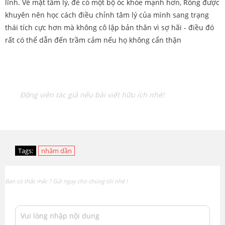
lĩnh. Về mặt tâm lý, để có một bộ óc khỏe mạnh hơn, Rồng được
khuyên nên học cách điều chỉnh tâm lý của mình sang trạng
thái tích cực hơn mà không cô lập bản thân vì sợ hãi - điều đó
rất có thể dẫn đến trầm cảm nếu họ không cẩn thận
Động viên tác giả nếu bài viết hữu ích nhé!
Tags:
nhâm dần
Bạn có thắc mắc ? Gửi ngay cho chúng tôi nhé !