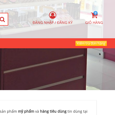
0
ĐĂNG NHẬP / ĐĂNG KÝ
GIỎ HÀNG
Kiểm tra đơn hàng
c sản phẩm
mỹ phẩm
và
hàng tiêu dùng
tin dùng tại