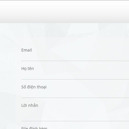
Email
Họ tên
Số điện thoại
Lời nhắn
File đính kèm