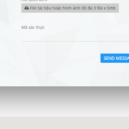
File tài tiệu hoặc hình ảnh tối đa 3 file x 5mb
Mã xác thực
SEND MESS