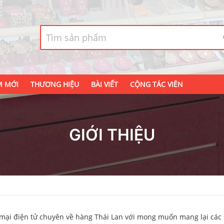
M MỚI
THƯƠNG HIỆU
BÀI VIẾT
CỘNG TÁC VIÊN
GIỚI THIỆU
 mại điện tử chuyên về hàng Thái Lan với mong muốn mang lại cá