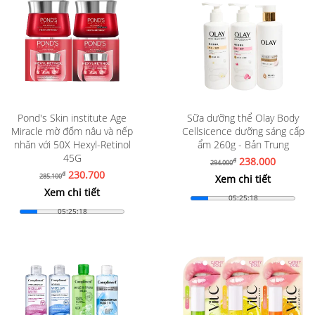
Pond's Skin institute Age
Sữa dưỡng thể Olay Body
Miracle mờ đốm nâu và nếp
Cellsicence dưỡng sáng cấp
nhăn với 50X Hexyl-Retinol
ẩm 260g - Bản Trung
45G
238.000
đ
294.000
230.700
đ
285.100
Xem chi tiết
Xem chi tiết
05:25:16
05:25:16