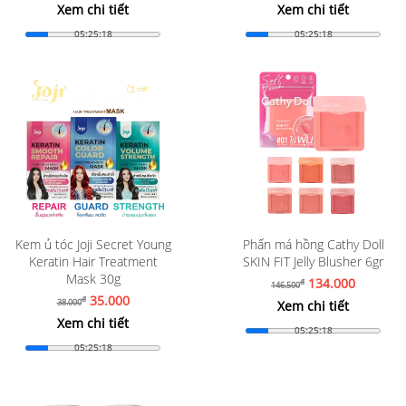
Xem chi tiết
Xem chi tiết
05:25:16
05:25:16
Kem ủ tóc Joji Secret Young
Phấn má hồng Cathy Doll
Keratin Hair Treatment
SKIN FIT Jelly Blusher 6gr
Mask 30g
134.000
đ
146.500
35.000
đ
38.000
Xem chi tiết
Xem chi tiết
05:25:16
05:25:16