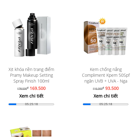
Xịt khóa nền trang điểm
Kem chống nắng
Pramy Makeup Setting
Compliment Kpem 50Spf
Spray Finish 100ml
ngăn UVB + UVA - Nga
169.500
93.500
đ
đ
178.500
116.000
Xem chi tiết
Xem chi tiết
05:25:16
05:25:16