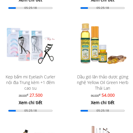
05:25:16
05:25:16
Kẹp bấm mi Eyelash Curler
Dầu gió lăn thảo dược gừng
nội địa Trung kèm +1 đêm
nghệ Yellow Oil Green Herb
cao su
Thái Lan
27.500
54.000
đ
đ
38.500
96.500
Xem chi tiết
Xem chi tiết
05:25:16
05:25:16