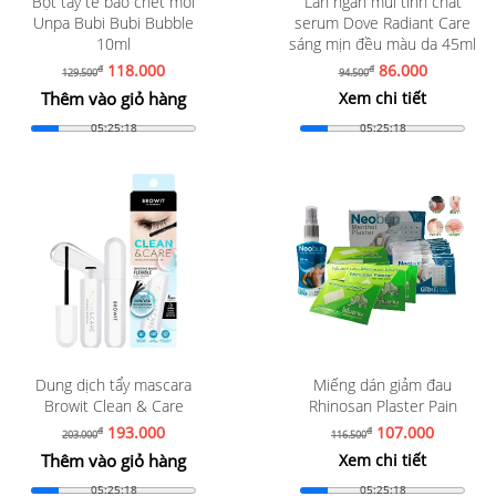
Bọt tẩy tế bào chết môi
Lăn ngăn mùi tinh chất
Unpa Bubi Bubi Bubble
serum Dove Radiant Care
10ml
sáng mịn đều màu da 45ml
118.000
86.000
đ
đ
129.500
94.500
Thêm vào giỏ hàng
Xem chi tiết
05:25:16
05:25:16
Dung dịch tẩy mascara
Miếng dán giảm đau
Browit Clean & Care
Rhinosan Plaster Pain
193.000
107.000
đ
đ
203.000
116.500
Thêm vào giỏ hàng
Xem chi tiết
05:25:16
05:25:16