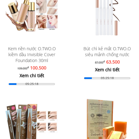
Kem nền nước O.TWO.O
Bút chì kẻ mắt O.TWO.O
kiềm dầu Invisible Cover
siêu mảnh chống nước
Foundation 30ml
63.500
đ
87.000
100.500
đ
109.000
Xem chi tiết
Xem chi tiết
05:25:16
05:25:16