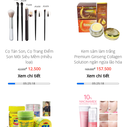
Cọ Tán Son, Cọ Trang Điểm
Kem sâm làm trắng
Son Môi Siêu Mềm (nhiều
Premium Ginseng Collagen
loại)
Solution ngăn ngừa lão hóa
12.500
157.500
đ
đ
42.500
169.000
Xem chi tiết
Xem chi tiết
05:25:16
05:25:16