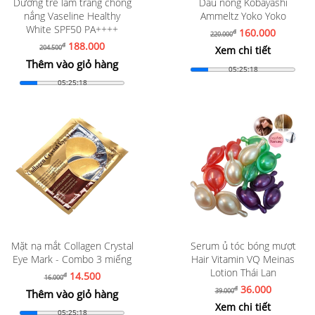
Dưỡng trể làm trắng chống
Dầu nóng Kobayashi
nắng Vaseline Healthy
Ammeltz Yoko Yoko
White SPF50 PA++++
160.000
đ
220.000
188.000
đ
204.500
Xem chi tiết
Thêm vào giỏ hàng
05:25:16
05:25:16
Mặt nạ mắt Collagen Crystal
Serum ủ tóc bóng mượt
Eye Mark - Combo 3 miếng
Hair Vitamin VQ Meinas
Lotion Thái Lan
14.500
đ
16.000
36.000
đ
39.000
Thêm vào giỏ hàng
Xem chi tiết
05:25:16