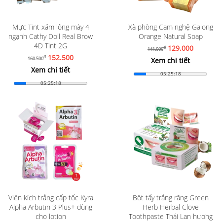
Mực Tint xăm lông mày 4
Xà phòng Cam nghệ Galong
ngạnh Cathy Doll Real Brow
Orange Natural Soap
4D Tint 2G
129.000
đ
141.000
152.500
đ
160.500
Xem chi tiết
Xem chi tiết
05:25:16
05:25:16
Viên kích trắng cấp tốc Kyra
Bột tẩy trắng răng Green
Alpha Arbutin 3 Plus+ dùng
Herb Herbal Clove
cho lotion
Toothpaste Thái Lan hương