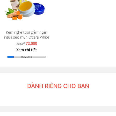
Kem nghệ tươi giảm ngăn
ngừa sẹo mụn Q’care White
72.000
đ
79.000
Xem chi tiết
05:25:16
DÀNH RIÊNG CHO BẠN