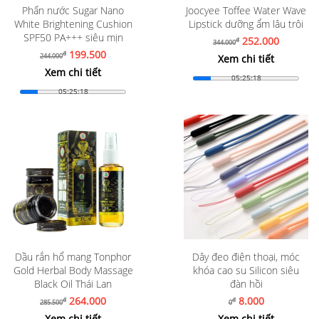
Phấn nước Sugar Nano
Joocyee Toffee Water Wave
White Brightening Cushion
Lipstick dưỡng ẩm lâu trôi
SPF50 PA+++ siêu mịn
252.000
đ
344.000
199.500
đ
244.000
Xem chi tiết
Xem chi tiết
05:25:16
05:25:16
Dầu rắn hổ mang Tonphor
Dây đeo điện thoại, móc
Gold Herbal Body Massage
khóa cao su Silicon siêu
Black Oil Thái Lan
đàn hồi
264.000
8.000
đ
đ
285.500
0
Xem chi tiết
Xem chi tiết