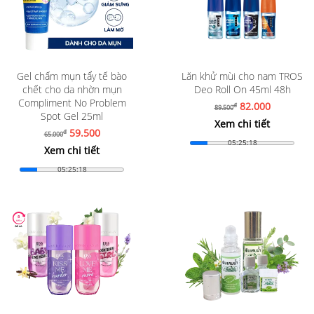
Gel chấm mụn tẩy tế bào
Lăn khử mùi cho nam TROS
chết cho da nhờn mụn
Deo Roll On 45ml 48h
Compliment No Problem
82.000
đ
89.500
Spot Gel 25ml
Xem chi tiết
59.500
đ
65.000
05:25:16
Xem chi tiết
05:25:16