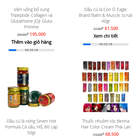
Viên uống bổ sung
Dầu cù là Con Ó Eagle
Tripeptide Collagen và
Brand Balm & Muscle Scrub
Glutathione JOJI Gluta
40gr
Primme
61.500
đ
67.000
195.000
đ
200.500
Xem chi tiết
Thêm vào giỏ hàng
05:25:16
05:25:16
Dầu cù là nóng Seven Hot
Thuốc nhuộm tóc Berina
Formula Cá sấu, Hổ, Bò cạp
Hair Color Cream Thái Lan
50gr
68.500
đ
116.500