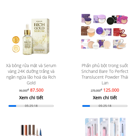
Xà bông rửa mặt và Serum
Phấn phủ bột trong suốt
vàng 24K dưỡng trắng và
Srichand Bare To Perfect
ngăn ngừa lão hoá da Rich
Translucent Powder Thái
Gold
Lan
87.500
125.000
đ
đ
96.000
275.000
Xem chi tiết
Xem chi tiết
05:25:16
05:25:16