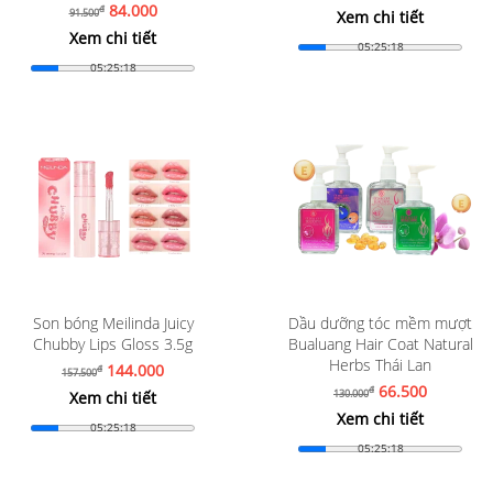
84.000
đ
91.500
Xem chi tiết
Xem chi tiết
05:25:16
05:25:16
Son bóng Meilinda Juicy
Dầu dưỡng tóc mềm mượt
Chubby Lips Gloss 3.5g
Bualuang Hair Coat Natural
Herbs Thái Lan
144.000
đ
157.500
66.500
đ
130.000
Xem chi tiết
Xem chi tiết
05:25:16
05:25:16