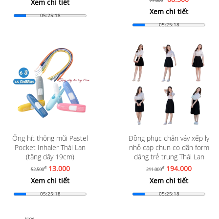
77.000
Xem chi tiết
Xem chi tiết
05:25:16
05:25:16
Ống hít thông mũi Pastel
Đồng phục chân váy xếp ly
Pocket Inhaler Thái Lan
nhỏ cạp chun co dãn form
(tặng dây 19cm)
dáng trẻ trung Thái Lan
13.000
194.000
đ
đ
52.500
211.000
Xem chi tiết
Xem chi tiết
05:25:16
05:25:16