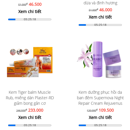
dừa và đinh hương
46.500
đ
51.000
46.000
đ
51.000
Xem chi tiết
Xem chi tiết
05:25:16
05:25:16
Kem Tiger balm Muscle
Kem dưỡng phục hồi da
Rub, miếng dán Plaster-RD
ban đêm Supernova Night
giảm bong gân cơ
Repair Cream Rejuvenus
233.000
109.500
đ
đ
246.500
120.000
Xem chi tiết
Xem chi tiết
05:25:16
05:25:16