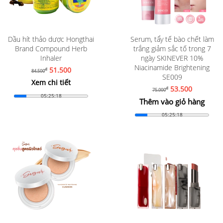
Dầu hít thảo dược Hongthai
Serum, tẩy tế bào chết làm
Brand Compound Herb
trắng giảm sắc tố trong 7
Inhaler
ngày SKINEVER 10%
Niacinamide Brightening
51.500
đ
84.500
SE009
Xem chi tiết
53.500
đ
75.000
05:25:16
Thêm vào giỏ hàng
05:25:16