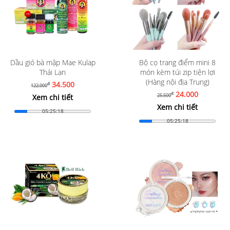
Dầu gió bà mập Mae Kulap
Bộ cọ trang điểm mini 8
Thái Lan
món kèm túi zip tiện lợi
(Hàng nội địa Trung)
34.500
đ
122.000
24.000
đ
25.500
Xem chi tiết
Xem chi tiết
05:25:16
05:25:16