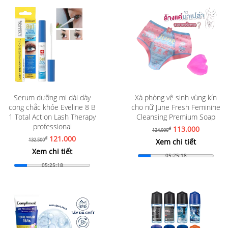
Serum dưỡng mi dài dày
Xà phòng vệ sinh vùng kín
cong chắc khỏe Eveline 8 B
cho nữ June Fresh Feminine
1 Total Action Lash Therapy
Cleansing Premium Soap
professional
113.000
đ
124.000
121.000
đ
132.500
Xem chi tiết
Xem chi tiết
05:25:16
05:25:16