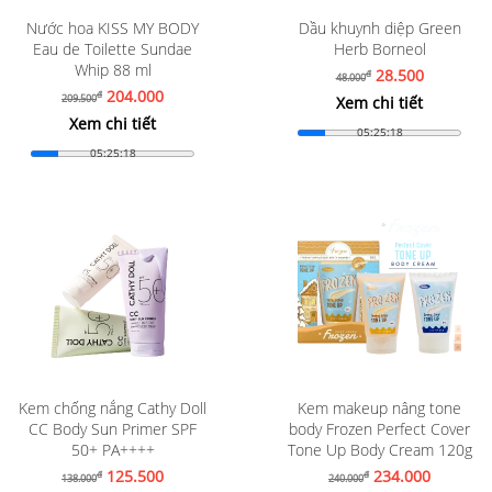
Nước hoa KISS MY BODY
Dầu khuynh diệp Green
Eau de Toilette Sundae
Herb Borneol
Whip 88 ml
28.500
đ
48.000
204.000
đ
209.500
Xem chi tiết
Xem chi tiết
05:25:16
05:25:16
Kem chống nắng Cathy Doll
Kem makeup nâng tone
CC Body Sun Primer SPF
body Frozen Perfect Cover
50+ PA++++
Tone Up Body Cream 120g
125.500
234.000
đ
đ
138.000
240.000