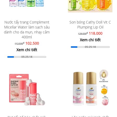
Nước tẩy trang Compliment
Son bóng Cathy Doll Vit C
Micellar Water làm sạch sâu
Plumping Lip Oil
dành cho da mụn, nhạy cảm
118.000
đ
129.500
400ml
Xem chi tiết
102.500
đ
112.500
05:25:16
Xem chi tiết
05:25:16