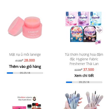
Mặt nạ ủ môi laneige
Túi thơm hương hoa đậm
đặc Hygiene Fabric
28.000
đ
41.000
Freshener Thái Lan
Thêm vào giỏ hàng
37.500
đ
42.500
05:25:16
Xem chi tiết
05:25:16