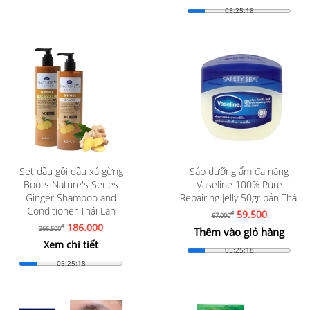
05:25:16
Set dầu gội dầu xả gừng
Sáp dưỡng ẩm đa năng
Boots Nature's Series
Vaseline 100% Pure
Ginger Shampoo and
Repairing Jelly 50gr bản Thái
Conditioner Thái Lan
59.500
đ
67.000
186.000
đ
366.500
Thêm vào giỏ hàng
Xem chi tiết
05:25:16
05:25:16