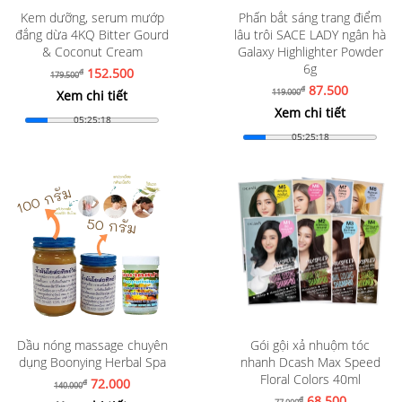
Kem dưỡng, serum mướp
Phấn bắt sáng trang điểm
đắng dừa 4KQ Bitter Gourd
lâu trôi SACE LADY ngân hà
& Coconut Cream
Galaxy Highlighter Powder
6g
152.500
đ
179.500
87.500
đ
119.000
Xem chi tiết
Xem chi tiết
05:25:16
05:25:16
Dầu nóng massage chuyên
Gói gội xả nhuộm tóc
dụng Boonying Herbal Spa
nhanh Dcash Max Speed
Floral Colors 40ml
72.000
đ
140.000
68.500
đ