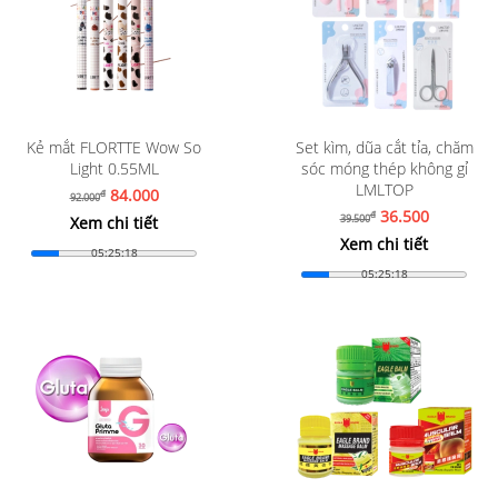
Kẻ mắt FLORTTE Wow So
Set kìm, dũa cắt tỉa, chăm
Light 0.55ML
sóc móng thép không gỉ
LMLTOP
84.000
đ
92.000
36.500
đ
39.500
Xem chi tiết
Xem chi tiết
05:25:16
05:25:16