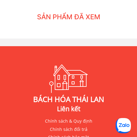
SẢN PHẨM ĐÃ XEM
BÁCH HÓA THÁI LAN
Liên kết
Chính sách & Quy định
Chính sách đổi trả