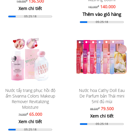
136.500
đ
149.000
140.000
đ
192.000
Xem chi tiết
Thêm vào giỏ hàng
05:25:16
05:25:16
Nước tẩy trang phục hồi độ
Nước hoa Cathy Doll Eau
ẩm Sivanna Colors Makeup
De Parfum bản Thái mini
Remover Revitalizing
5ml đủ mùi
Moisture
79.500
đ
88.500
65.000
đ
74.000
Xem chi tiết
Xem chi tiết
05:25:16
05:25:16