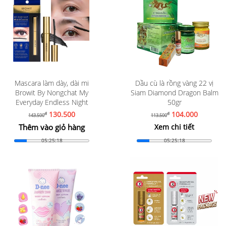
Mascara làm dày, dài mi
Dầu cù là rồng vàng 22 vị
Browit By Nongchat My
Siam Diamond Dragon Balm
Everyday Endless Night
50gr
130.500
104.000
đ
đ
143.500
113.500
Thêm vào giỏ hàng
Xem chi tiết
05:25:16
05:25:16