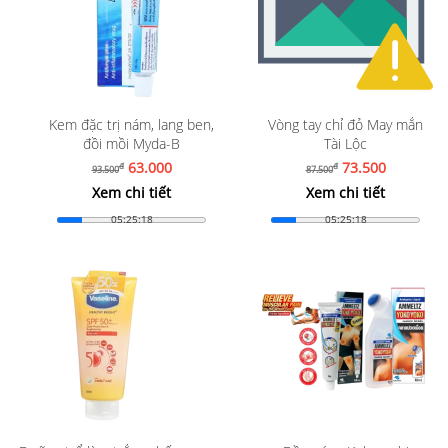
Kem đặc trị nám, lang ben,
Vòng tay chỉ đỏ May mắn
đồi mồi Myda-B
Tài Lộc
63.000
73.500
đ
đ
93.500
87.500
Xem chi tiết
Xem chi tiết
05:25:16
05:25:16