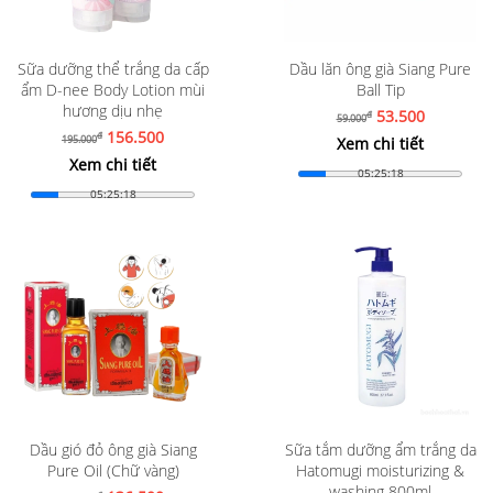
Sữa dưỡng thể trắng da cấp
Dầu lăn ông già Siang Pure
ẩm D-nee Body Lotion mùi
Ball Tip
hương dịu nhẹ
53.500
đ
59.000
156.500
đ
195.000
Xem chi tiết
Xem chi tiết
05:25:16
05:25:16
Dầu gió đỏ ông già Siang
Sữa tắm dưỡng ẩm trắng da
Pure Oil (Chữ vàng)
Hatomugi moisturizing &
washing 800ml