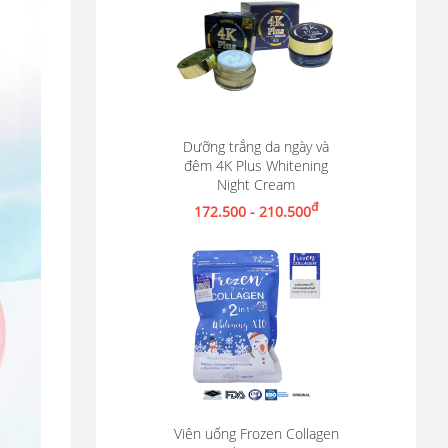
Dưỡng trắng da ngày và
đêm 4K Plus Whitening
Xem chi tiết
Night Cream
đ
172.500 - 210.500
Viên uống Frozen Collagen