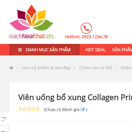
Hotline:
0923.1234.78
DANH MỤC SẢN PHẨM
HOT DEAL
SẢN PHẨ
Hóa mỹ phẩm & làm đẹp
Chăm sóc cơ thể
Dưỡn
Viên uống bổ xung Collagen P
(
Chưa có đánh giá
)