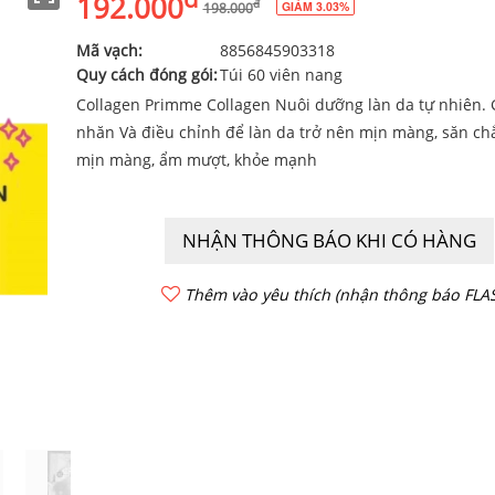
192.000
đ
GIẢM 3.03%
198.000
Mã vạch:
8856845903318
Quy cách đóng gói:
Túi 60 viên nang
Collagen Primme Collagen Nuôi dưỡng làn da tự nhiên.
nhăn Và điều chỉnh để làn da trở nên mịn màng, săn chắ
mịn màng, ẩm mượt, khỏe mạnh
NHẬN THÔNG BÁO KHI CÓ HÀNG
Thêm vào yêu thích (nhận thông báo FLAS