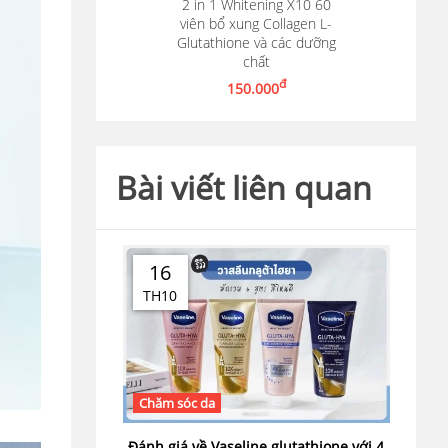
2 in 1 Whitening X10 60
viên bổ xung Collagen L-
Glutathione và các dưỡng
Thêm vào giỏ hàng
chất
đ
150.000
Bài viết liên quan
16
TH10
Chăm sóc da
Đánh giá về Vaseline glutathione với 4