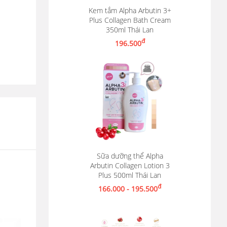
Kem tắm Alpha Arbutin 3+
Plus Collagen Bath Cream
Thêm vào giỏ hàng
350ml Thái Lan
đ
196.500
Sữa dưỡng thể Alpha
Arbutin Collagen Lotion 3
Xem chi tiết
Plus 500ml Thái Lan
đ
166.000 - 195.500